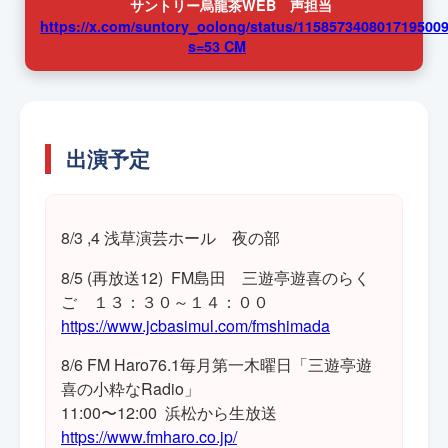
サントリー烏龍茶WEB 声担当
https://x.com/suntory_oolong/status/115857340801719500
s=53 CM
出演予定
8/3 ,4 浅草演芸ホール 夜の部
8/5 (再放送12) FM島田 三遊亭遊喜のらく
ご １３：３０～１４：００
https://www.jcbasimul.com/fmshimada
8/6 FM Haro76.1毎月第一木曜日「三遊亭遊
喜の小粋なRadio」
11:00〜12:00 浜松から生放送
https://www.fmharo.co.jp/