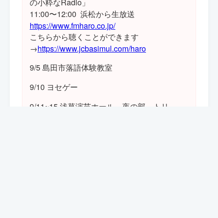
の小粋なRadio」
11:00〜12:00 浜松から生放送
https://www.fmharo.co.jp/
こちらから聴くことができます
→
https://www.jcbasimul.com/haro
9/5 島田市落語体験教室
9/10 ヨセゲー
9/11~15 浅草演芸ホール 夜の部 トリ
夜の部
17:00〜20:45
番組
笑福亭茶光［落語］
山上兄弟［奇術］
三遊亭小笑［落語］
昔昔亭A太郎［落語］
コントD51［コント］
三遊亭遊馬［落語］