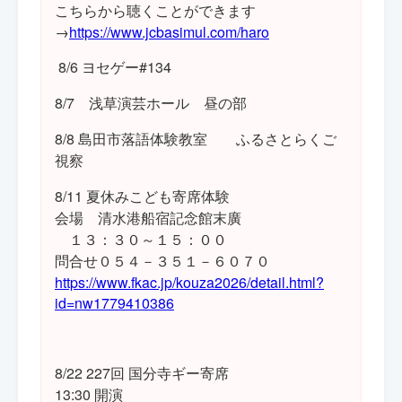
こちらから聴くことができます
→
https://www.jcbasimul.com/haro
8/6 ヨセゲー#134
8/7 浅草演芸ホール 昼の部
8/8 島田市落語体験教室 ふるさとらくご
視察
8/11 夏休みこども寄席体験
会場 清水港船宿記念館末廣
１３：３０～１５：００
問合せ０５４－３５１－６０７０
https://www.fkac.jp/kouza2026/detail.html?
id=nw1779410386
8/22 227回 国分寺ギー寄席
13:30 開演