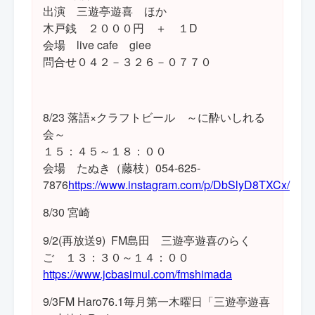
出演 三遊亭遊喜 ほか
木戸銭 ２０００円 ＋ １D
会場 live cafe giee
問合せ０４２－３２６－０７７０
8/23 落語×クラフトビール ～に酔いしれる
会～
１５：４５～１８：００
会場 たぬき（藤枝）054-625-
7876
https://www.instagram.com/p/DbSlyD8TXCx/
8/30 宮崎
9/2(再放送9) FM島田 三遊亭遊喜のらく
ご １３：３０～１４：００
https://www.jcbasimul.com/fmshimada
9/3FM Haro76.1毎月第一木曜日「三遊亭遊喜